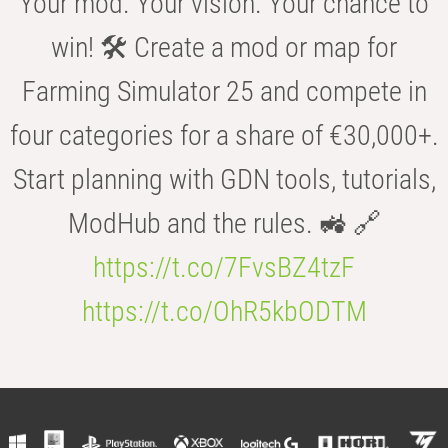
Your mod. Your vision. Your chance to
win! 🛠️ Create a mod or map for
Farming Simulator 25 and compete in
four categories for a share of €30,000+.
Start planning with GDN tools, tutorials,
ModHub and the rules. 🚜 🔗
https://t.co/7FvsBZ4tzF
https://t.co/OhR5kbODTM