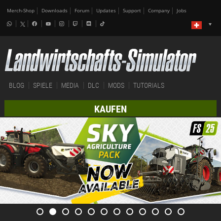
Merch-Shop
Downloads
Forum
Updates
Support
Company
Jobs
BLOG
SPIELE
MEDIA
DLC
MODS
TUTORIALS
KAUFEN