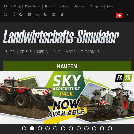
Merch-Shop
Downloads
Forum
Updates
Support
Company
Jobs
BLOG
SPIELE
MEDIA
DLC
MODS
TUTORIALS
KAUFEN