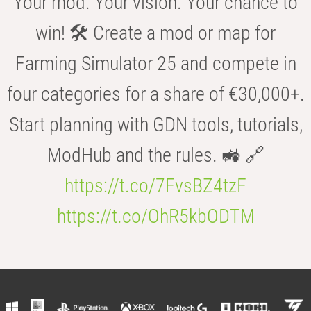
Your mod. Your vision. Your chance to
win! 🛠️ Create a mod or map for
Farming Simulator 25 and compete in
four categories for a share of €30,000+.
Start planning with GDN tools, tutorials,
ModHub and the rules. 🚜 🔗
https://t.co/7FvsBZ4tzF
https://t.co/OhR5kbODTM