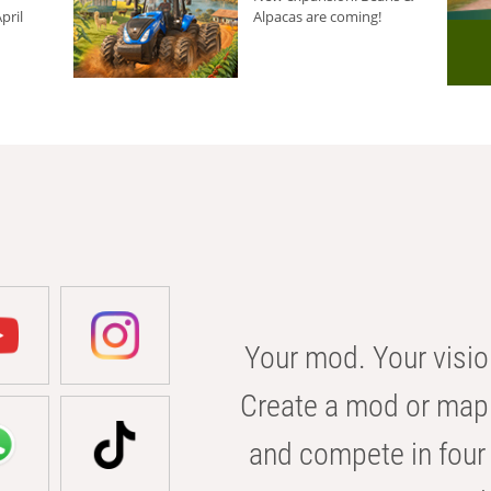
pril
Alpacas are coming!
Your mod. Your visio
Create a mod or map 
and compete in four 