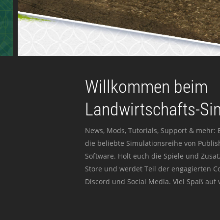
Willkommen beim
Landwirtschafts-Si
News, Mods, Tutorials, Support & mehr: 
die beliebte Simulationsreihe von Publi
Software. Holt euch die Spiele und Zusat
Store und werdet Teil der engagierten 
Discord und Social Media. Viel Spaß auf v