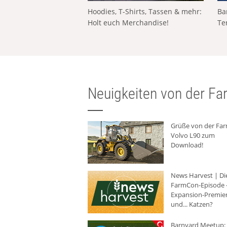
Hoodies, T-Shirts, Tassen & mehr:
Ba
Holt euch Merchandise!
Te
Neuigkeiten von der Far
Grüße von der Fa
Volvo L90 zum
Download!
News Harvest | Di
FarmCon-Episode -
Expansion-Premie
und... Katzen?
Barnyard Meetup: