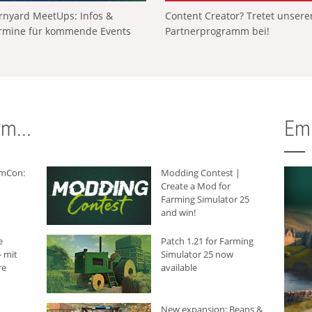
rnyard MeetUps: Infos &
Content Creator? Tretet unser
rmine für kommende Events
Partnerprogramm bei!
m...
Em
rmCon:
Modding Contest |
Create a Mod for
Farming Simulator 25
and win!
e
Patch 1.21 for Farming
 mit
Simulator 25 now
re
available
New expansion: Beans &