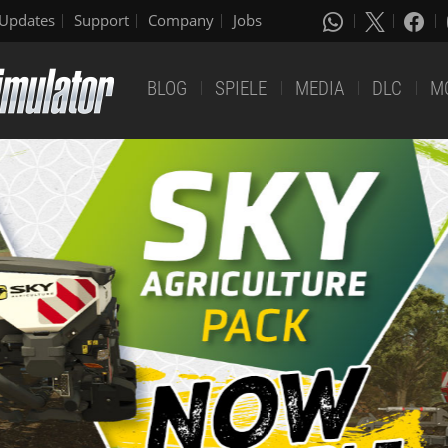
Updates
Support
Company
Jobs
BLOG
SPIELE
MEDIA
DLC
M