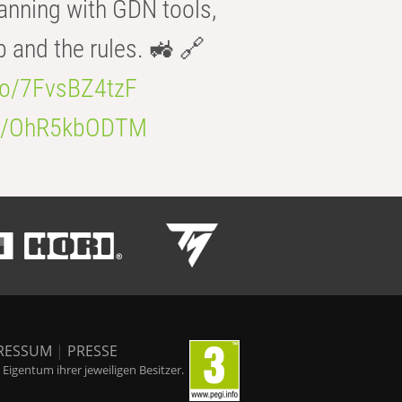
anning with GDN tools,
b and the rules. 🚜 🔗
.co/7FvsBZ4tzF
.co/OhR5kbODTM
RESSUM
|
PRESSE
igentum ihrer jeweiligen Besitzer.