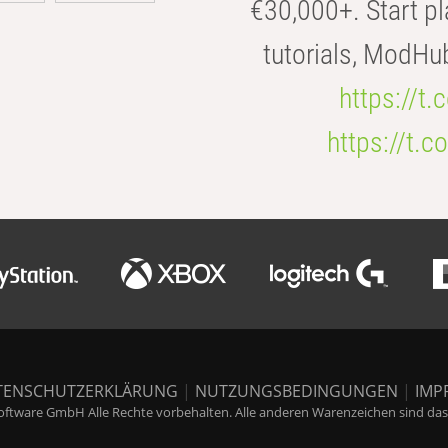
€30,000+. Start pl
tutorials, ModHu
https://t
https://t
TENSCHUTZERKLÄRUNG
|
NUTZUNGSBEDINGUNGEN
|
IMP
ftware GmbH Alle Rechte vorbehalten. Alle anderen Warenzeichen sind das E