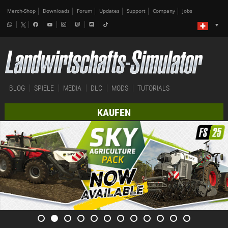
Merch-Shop
Downloads
Forum
Updates
Support
Company
Jobs
BLOG
SPIELE
MEDIA
DLC
MODS
TUTORIALS
KAUFEN