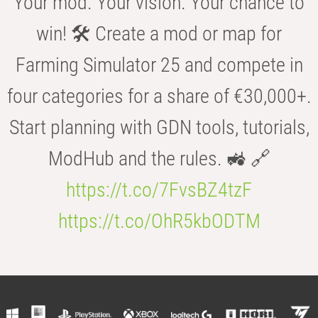
Your mod. Your vision. Your chance to
win! 🛠️ Create a mod or map for
Farming Simulator 25 and compete in
four categories for a share of €30,000+.
Start planning with GDN tools, tutorials,
ModHub and the rules. 🚜 🔗
https://t.co/7FvsBZ4tzF
https://t.co/OhR5kbODTM