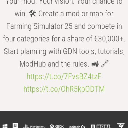
Your mod. Your vision. Your chance to
win! 🛠️ Create a mod or map for
Farming Simulator 25 and compete in
four categories for a share of €30,000+.
Start planning with GDN tools, tutorials,
ModHub and the rules. 🚜 🔗
https://t.co/7FvsBZ4tzF
https://t.co/OhR5kbODTM