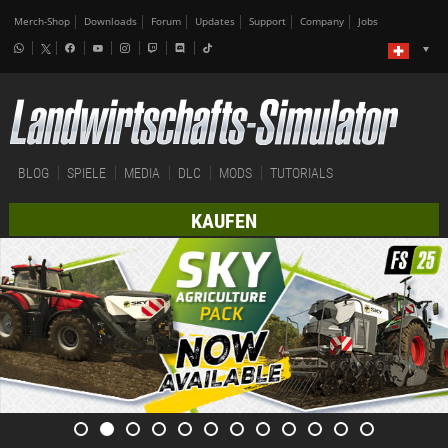
Merch-Shop
Downloads
Forum
Updates
Support
Company
Jobs
BLOG
SPIELE
MEDIA
DLC
MODS
TUTORIALS
KAUFEN