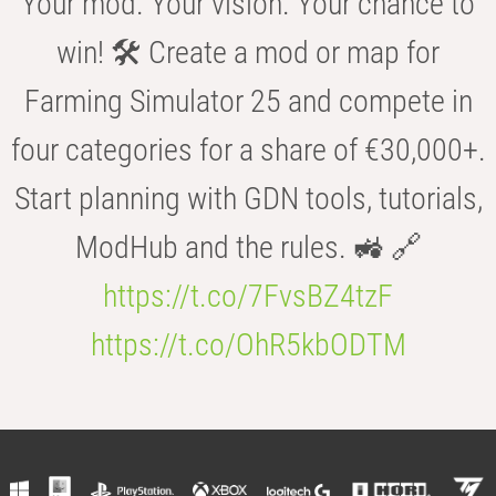
Your mod. Your vision. Your chance to
win! 🛠️ Create a mod or map for
Farming Simulator 25 and compete in
four categories for a share of €30,000+.
Start planning with GDN tools, tutorials,
ModHub and the rules. 🚜 🔗
https://t.co/7FvsBZ4tzF
https://t.co/OhR5kbODTM