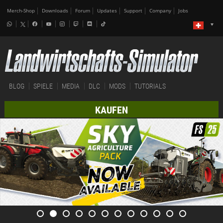
Merch-Shop
Downloads
Forum
Updates
Support
Company
Jobs
BLOG
SPIELE
MEDIA
DLC
MODS
TUTORIALS
KAUFEN