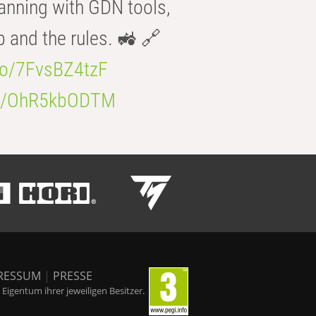
anning with GDN tools,
b and the rules. 🚜 🔗
.co/7FvsBZ4tzF
.co/OhR5kbODTM
RESSUM
|
PRESSE
igentum ihrer jeweiligen Besitzer.