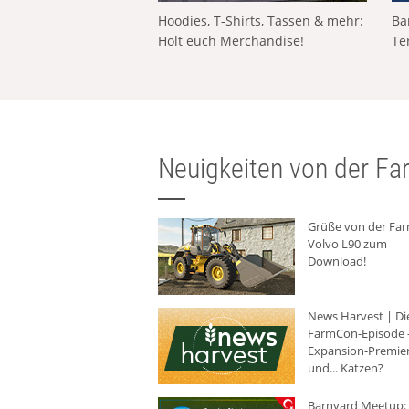
Hoodies, T-Shirts, Tassen & mehr:
Ba
Holt euch Merchandise!
Te
Neuigkeiten von der Far
Grüße von der Fa
Volvo L90 zum
Download!
News Harvest | Di
FarmCon-Episode -
Expansion-Premie
und... Katzen?
Barnyard Meetup: