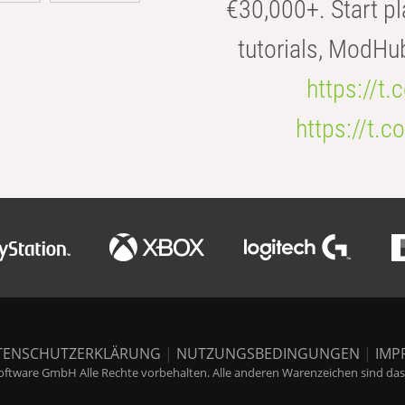
€30,000+. Start pl
tutorials, ModHu
https://t
https://t
TENSCHUTZERKLÄRUNG
|
NUTZUNGSBEDINGUNGEN
|
IMP
ftware GmbH Alle Rechte vorbehalten. Alle anderen Warenzeichen sind das E