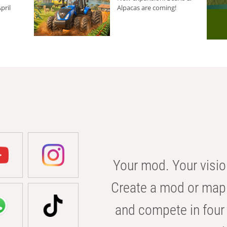
pril
Alpacas are coming!
Your mod. Your visio
Create a mod or map 
and compete in four 