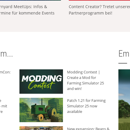
rnyard MeetUps: Infos &
Content Creator? Tretet unser
rmine für kommende Events
Partnerprogramm bei!
m...
Em
rmCon:
Modding Contest |
Create a Mod for
Farming Simulator 25
and win!
e
Patch 1.21 for Farming
 mit
Simulator 25 now
re
available
New expansion: Beans &