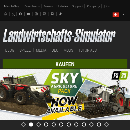
Merch-Shop
Downloads
Forum
Updates
Support
Company
Jobs
BLOG
SPIELE
MEDIA
DLC
MODS
TUTORIALS
KAUFEN