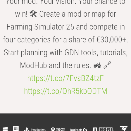
Your mod. Your vision. Your chance to
win! 🛠️ Create a mod or map for
Farming Simulator 25 and compete in
four categories for a share of €30,000+.
Start planning with GDN tools, tutorials,
ModHub and the rules. 🚜 🔗
https://t.co/7FvsBZ4tzF
https://t.co/OhR5kbODTM