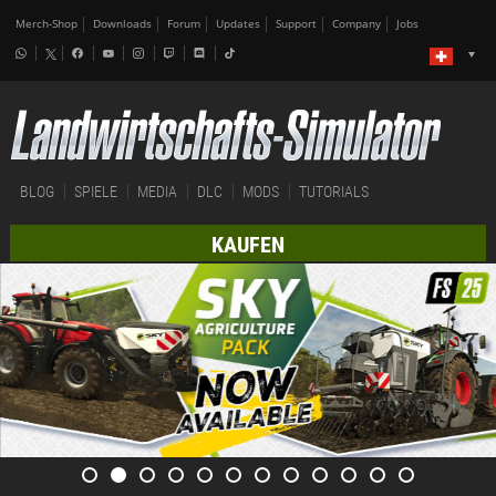
Merch-Shop
Downloads
Forum
Updates
Support
Company
Jobs
BLOG
SPIELE
MEDIA
DLC
MODS
TUTORIALS
KAUFEN