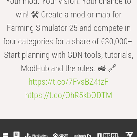
Your mod. Your vision. Your chance to
win! 🛠️ Create a mod or map for
Farming Simulator 25 and compete in
four categories for a share of €30,000+.
Start planning with GDN tools, tutorials,
ModHub and the rules. 🚜 🔗
https://t.co/7FvsBZ4tzF
https://t.co/OhR5kbODTM