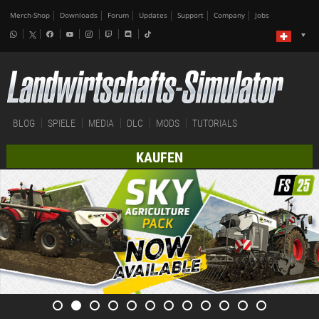
Merch-Shop
Downloads
Forum
Updates
Support
Company
Jobs
BLOG
SPIELE
MEDIA
DLC
MODS
TUTORIALS
KAUFEN