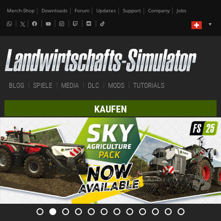
Merch-Shop
Downloads
Forum
Updates
Support
Company
Jobs
BLOG
SPIELE
MEDIA
DLC
MODS
TUTORIALS
KAUFEN