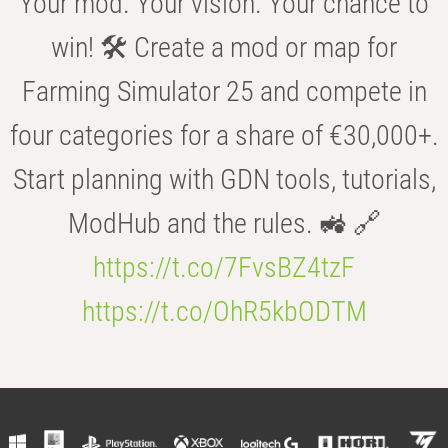
Your mod. Your vision. Your chance to
win! 🛠️ Create a mod or map for
Farming Simulator 25 and compete in
four categories for a share of €30,000+.
Start planning with GDN tools, tutorials,
ModHub and the rules. 🚜 🔗
https://t.co/7FvsBZ4tzF
https://t.co/OhR5kbODTM