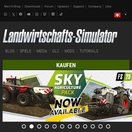
Merch-Shop
Downloads
Forum
Updates
Support
Company
Jobs
BLOG
SPIELE
MEDIA
DLC
MODS
TUTORIALS
KAUFEN