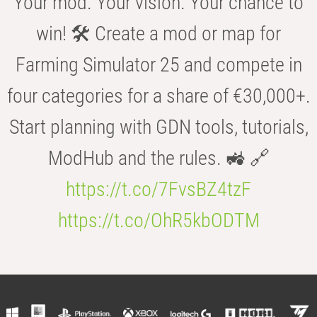
Your mod. Your vision. Your chance to
win! 🛠️ Create a mod or map for
Farming Simulator 25 and compete in
four categories for a share of €30,000+.
Start planning with GDN tools, tutorials,
ModHub and the rules. 🚜 🔗
https://t.co/7FvsBZ4tzF
https://t.co/OhR5kbODTM