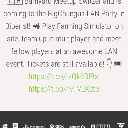
🇨🇭 Barnyard Meetup Switzerland is
coming to the BigChungus LAN Party in
Biberist! 🚜 Play Farming Simulator on
site, team up in multiplayer, and meet
fellow players at an awesome LAN
event. Tickets are still available! 👇 🎟️
https://t.co/rzQk6Bf9xl
https://t.co/nvIjVuXdto