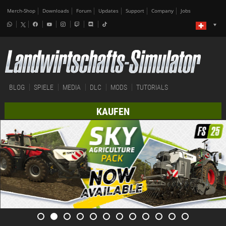
Merch-Shop
Downloads
Forum
Updates
Support
Company
Jobs
BLOG
SPIELE
MEDIA
DLC
MODS
TUTORIALS
KAUFEN