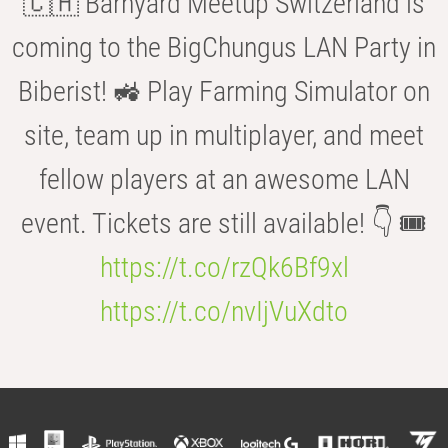
🇨🇭 Barnyard Meetup Switzerland is
coming to the BigChungus LAN Party in
Biberist! 🚜 Play Farming Simulator on
site, team up in multiplayer, and meet
fellow players at an awesome LAN
event. Tickets are still available! 👇 🎟️
https://t.co/rzQk6Bf9xl
https://t.co/nvIjVuXdto