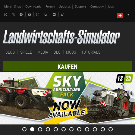
Merch-Shop
Downloads
Forum
Updates
Support
Company
Jobs
BLOG
SPIELE
MEDIA
DLC
MODS
TUTORIALS
KAUFEN