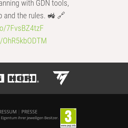
anning with GDN tools,
b and the rules. 🚜 🔗
.co/7FvsBZ4tzF
.co/OhR5kbODTM
RESSUM
|
PRESSE
igentum ihrer jeweiligen Besitzer.