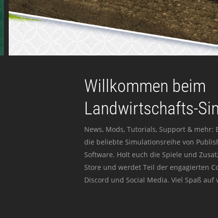
Willkommen beim
Landwirtschafts-Si
News, Mods, Tutorials, Support & mehr: 
die beliebte Simulationsreihe von Publi
Software. Holt euch die Spiele und Zusat
Store und werdet Teil der engagierten 
Discord und Social Media. Viel Spaß auf v