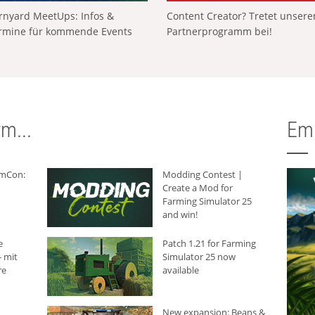
rnyard MeetUps: Infos &
Content Creator? Tretet unser
rmine für kommende Events
Partnerprogramm bei!
m...
Em
rmCon:
Modding Contest |
Create a Mod for
Farming Simulator 25
and win!
e
Patch 1.21 for Farming
 mit
Simulator 25 now
re
available
New expansion: Beans &