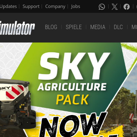
Updates
Support
Company
Jobs
BLOG
SPIELE
MEDIA
DLC
M