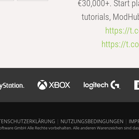
€30,000+. Start pl
tutorials, ModHu
https://t
https://t
TENSCHUTZERKLÄRUNG
|
NUTZUNGSBEDINGUNGEN
|
IMP
ftware GmbH Alle Rechte vorbehalten. Alle anderen Warenzeichen sind das E