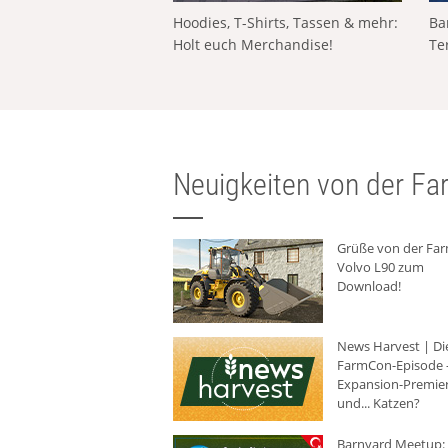
Hoodies, T-Shirts, Tassen & mehr:
Ba
Holt euch Merchandise!
Te
Neuigkeiten von der Far
Grüße von der Fa
Volvo L90 zum
Download!
News Harvest | Di
FarmCon-Episode -
Expansion-Premie
und... Katzen?
Barnyard Meetup: