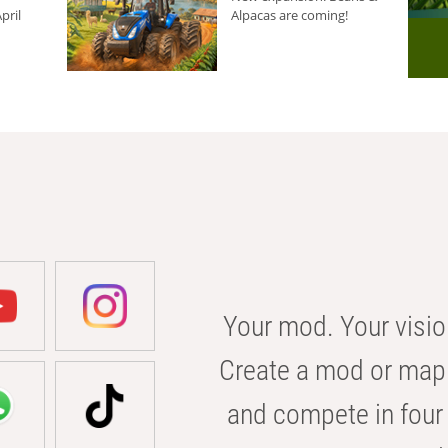
pril
Alpacas are coming!
Your mod. Your visio
Create a mod or map 
and compete in four 