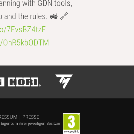
anning with GDN tools,
b and the rules. 🚜 🔗
.co/7FvsBZ4tzF
.co/OhR5kbODTM
RESSUM
|
PRESSE
igentum ihrer jeweiligen Besitzer.