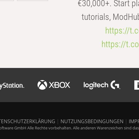
€30,000+. Start pl
tutorials, ModHu
https://t
https://t
TENSCHUTZERKLÄRUNG
|
NUTZUNGSBEDINGUNGEN
|
IMP
ftware GmbH Alle Rechte vorbehalten. Alle anderen Warenzeichen sind das E