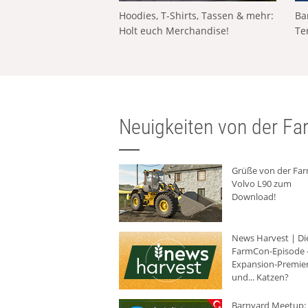
Hoodies, T-Shirts, Tassen & mehr:
Ba
Holt euch Merchandise!
Te
Neuigkeiten von der Far
Grüße von der Fa
Volvo L90 zum
Download!
News Harvest | Di
FarmCon-Episode -
Expansion-Premie
und... Katzen?
Barnyard Meetup: