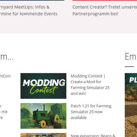
rnyard MeetUps: Infos &
Content Creator? Tretet unser
rmine für kommende Events
Partnerprogramm bei!
m...
Em
rmCon:
Modding Contest |
Create a Mod for
Farming Simulator 25
and win!
e
Patch 1.21 for Farming
 mit
Simulator 25 now
re
available
New expansion: Beans &