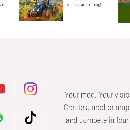
pril
Alpacas are coming!
Your mod. Your visio
Create a mod or map 
and compete in four 