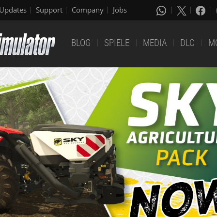
Updates
Support
Company
Jobs
BLOG
SPIELE
MEDIA
DLC
M