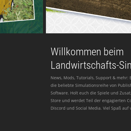
Willkommen beim
Landwirtschafts-Si
News, Mods, Tutorials, Support & mehr: 
die beliebte Simulationsreihe von Publi
Software. Holt euch die Spiele und Zusat
Store und werdet Teil der engagierten 
Discord und Social Media. Viel Spaß auf v