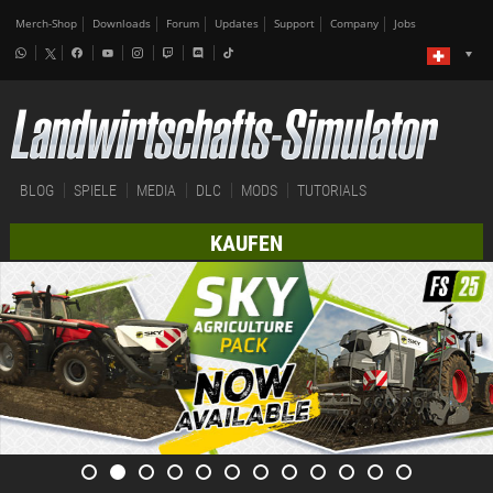
Merch-Shop
Downloads
Forum
Updates
Support
Company
Jobs
BLOG
SPIELE
MEDIA
DLC
MODS
TUTORIALS
KAUFEN