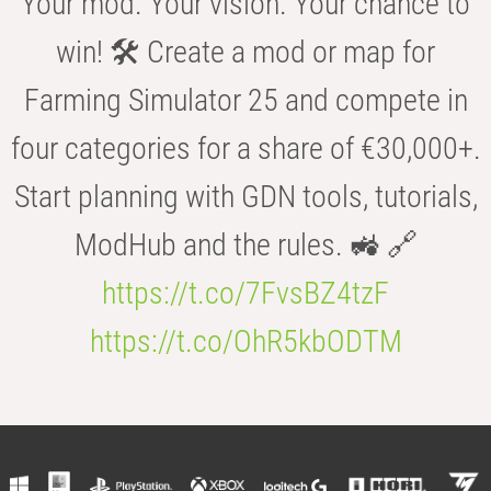
Your mod. Your vision. Your chance to
win! 🛠️ Create a mod or map for
Farming Simulator 25 and compete in
four categories for a share of €30,000+.
Start planning with GDN tools, tutorials,
ModHub and the rules. 🚜 🔗
https://t.co/7FvsBZ4tzF
https://t.co/OhR5kbODTM