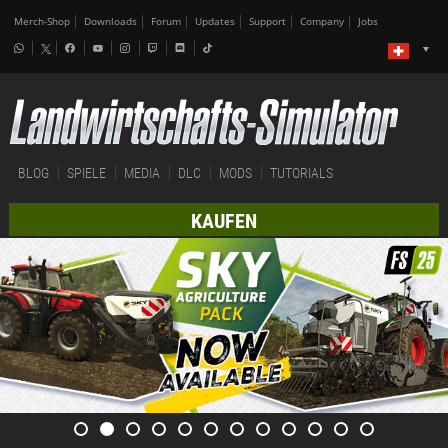
Merch-Shop
Downloads
Forum
Updates
Support
Company
Jobs
BLOG
SPIELE
MEDIA
DLC
MODS
TUTORIALS
KAUFEN