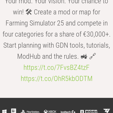
Your mod. Your vision. Your chance to
win! 🛠️ Create a mod or map for
Farming Simulator 25 and compete in
four categories for a share of €30,000+.
Start planning with GDN tools, tutorials,
ModHub and the rules. 🚜 🔗
https://t.co/7FvsBZ4tzF
https://t.co/OhR5kbODTM