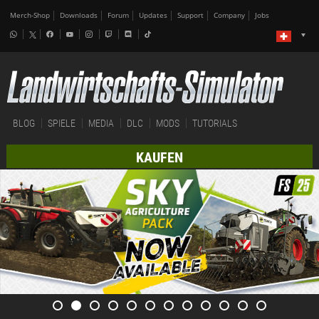
Merch-Shop
Downloads
Forum
Updates
Support
Company
Jobs
BLOG
SPIELE
MEDIA
DLC
MODS
TUTORIALS
KAUFEN