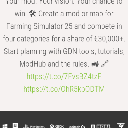
Your mod. Your vision. Your chance to
win! 🛠️ Create a mod or map for
Farming Simulator 25 and compete in
four categories for a share of €30,000+.
Start planning with GDN tools, tutorials,
ModHub and the rules. 🚜 🔗
https://t.co/7FvsBZ4tzF
https://t.co/OhR5kbODTM