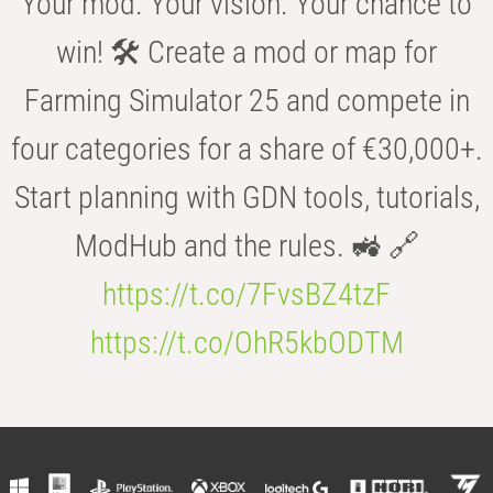
Your mod. Your vision. Your chance to
win! 🛠️ Create a mod or map for
Farming Simulator 25 and compete in
four categories for a share of €30,000+.
Start planning with GDN tools, tutorials,
ModHub and the rules. 🚜 🔗
https://t.co/7FvsBZ4tzF
https://t.co/OhR5kbODTM