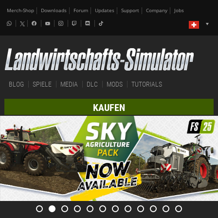
Merch-Shop
Downloads
Forum
Updates
Support
Company
Jobs
BLOG
SPIELE
MEDIA
DLC
MODS
TUTORIALS
KAUFEN