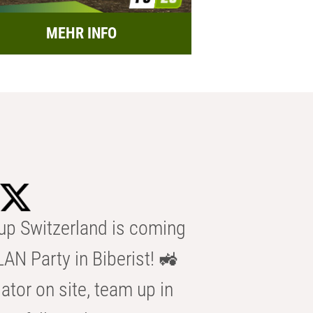
MEHR INFO
p Switzerland is coming
AN Party in Biberist! 🚜
ator on site, team up in