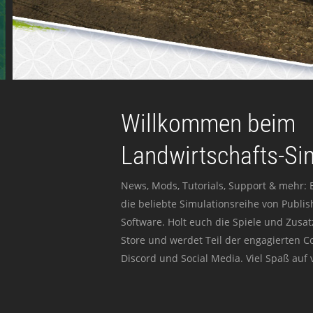
Willkommen beim
Landwirtschafts-Si
News, Mods, Tutorials, Support & mehr: 
die beliebte Simulationsreihe von Publi
Software. Holt euch die Spiele und Zusat
Store und werdet Teil der engagierten 
Discord und Social Media. Viel Spaß auf v