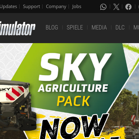
Updates
Support
Company
Jobs
BLOG
SPIELE
MEDIA
DLC
M