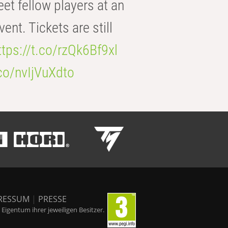
eet fellow players at an
t. Tickets are still
ttps://t.co/rzQk6Bf9xl
.co/nvIjVuXdto
RESSUM
|
PRESSE
igentum ihrer jeweiligen Besitzer.