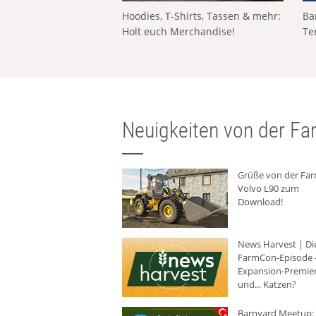
Hoodies, T-Shirts, Tassen & mehr:
Ba
Holt euch Merchandise!
Te
Neuigkeiten von der Far
Grüße von der Fa
Volvo L90 zum
Download!
News Harvest | Di
FarmCon-Episode -
Expansion-Premie
und... Katzen?
Barnyard Meetup: