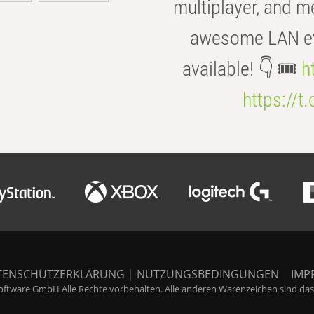
multiplayer, and m
awesome LAN even
available! 👇 🎟️
h
https://t
TENSCHUTZERKLÄRUNG
|
NUTZUNGSBEDINGUNGEN
|
IMP
ftware GmbH Alle Rechte vorbehalten. Alle anderen Warenzeichen sind das E