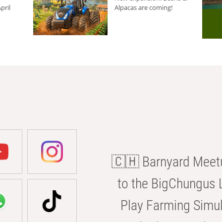
pril
Alpacas are coming!
🇨🇭 Barnyard Meetu
to the BigChungus L
Play Farming Simul