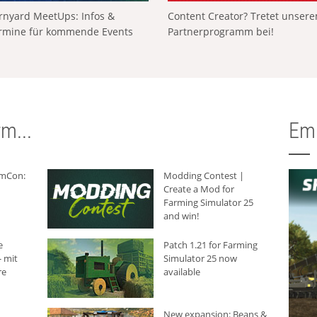
rnyard MeetUps: Infos &
Content Creator? Tretet unser
rmine für kommende Events
Partnerprogramm bei!
m...
Em
rmCon:
Modding Contest |
Create a Mod for
Farming Simulator 25
and win!
e
Patch 1.21 for Farming
 mit
Simulator 25 now
re
available
New expansion: Beans &