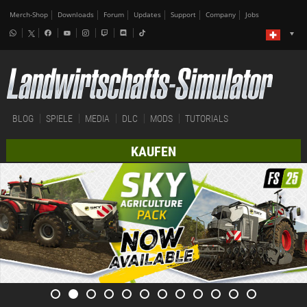
Merch-Shop
Downloads
Forum
Updates
Support
Company
Jobs
BLOG
SPIELE
MEDIA
DLC
MODS
TUTORIALS
KAUFEN