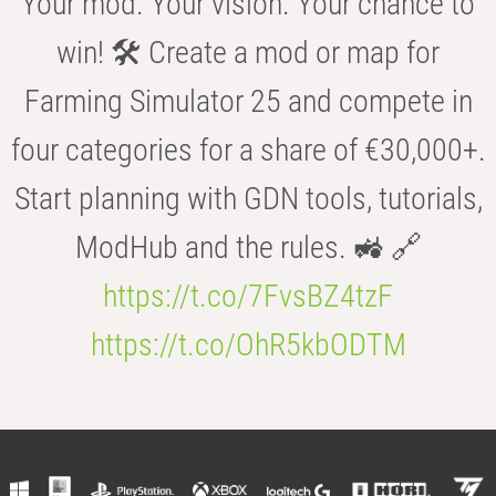
Your mod. Your vision. Your chance to
win! 🛠️ Create a mod or map for
Farming Simulator 25 and compete in
four categories for a share of €30,000+.
Start planning with GDN tools, tutorials,
ModHub and the rules. 🚜 🔗
https://t.co/7FvsBZ4tzF
https://t.co/OhR5kbODTM