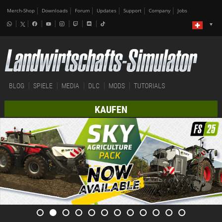
Merch-Shop
Downloads
Forum
Updates
Support
Company
Jobs
BLOG
SPIELE
MEDIA
DLC
MODS
TUTORIALS
KAUFEN