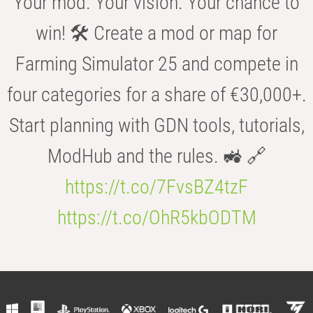
Your mod. Your vision. Your chance to
win! 🛠️ Create a mod or map for
Farming Simulator 25 and compete in
four categories for a share of €30,000+.
Start planning with GDN tools, tutorials,
ModHub and the rules. 🚜 🔗
https://t.co/7FvsBZ4tzF
https://t.co/OhR5kbODTM