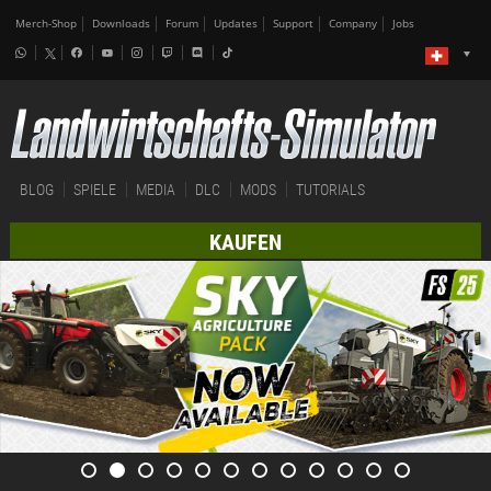
Merch-Shop
Downloads
Forum
Updates
Support
Company
Jobs
BLOG
SPIELE
MEDIA
DLC
MODS
TUTORIALS
KAUFEN