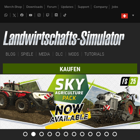
Merch-Shop
Downloads
Forum
Updates
Support
Company
Jobs
BLOG
SPIELE
MEDIA
DLC
MODS
TUTORIALS
KAUFEN