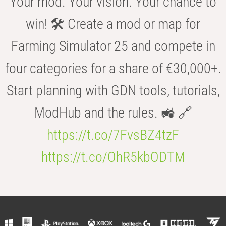
Your mod. Your vision. Your chance to
win! 🛠️ Create a mod or map for
Farming Simulator 25 and compete in
four categories for a share of €30,000+.
Start planning with GDN tools, tutorials,
ModHub and the rules. 🚜 🔗
https://t.co/7FvsBZ4tzF
https://t.co/OhR5kbODTM