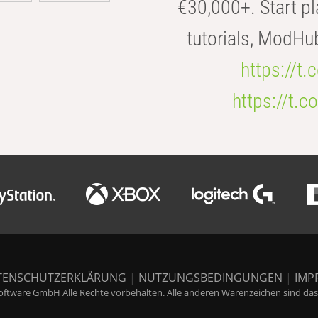
€30,000+. Start pl
tutorials, ModHu
https://t
https://t
TENSCHUTZERKLÄRUNG
|
NUTZUNGSBEDINGUNGEN
|
IMP
ftware GmbH Alle Rechte vorbehalten. Alle anderen Warenzeichen sind das E