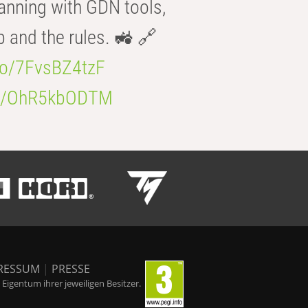
anning with GDN tools,
b and the rules. 🚜 🔗
.co/7FvsBZ4tzF
.co/OhR5kbODTM
RESSUM
|
PRESSE
igentum ihrer jeweiligen Besitzer.