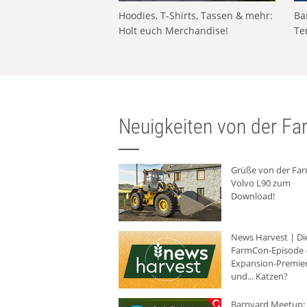
Hoodies, T-Shirts, Tassen & mehr:
Ba
Holt euch Merchandise!
Te
Neuigkeiten von der Far
Grüße von der Fa
Volvo L90 zum
Download!
News Harvest | Di
FarmCon-Episode -
Expansion-Premie
und... Katzen?
Barnyard Meetup: