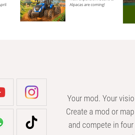
pril
Alpacas are coming!
Your mod. Your visio
Create a mod or map 
and compete in four 