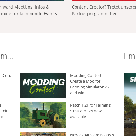
rnyard MeetUps: Infos &
Content Creator? Tretet unser
rmine für kommende Events
Partnerprogramm bei!
m...
Em
rmCon:
Modding Contest |
Create a Mod for
Farming Simulator 25
and win!
e
Patch 1.21 for Farming
 mit
Simulator 25 now
re
available
New expansion: Beans &