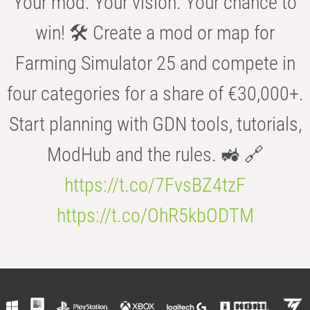
Your mod. Your vision. Your chance to
win! 🛠️ Create a mod or map for
Farming Simulator 25 and compete in
four categories for a share of €30,000+.
Start planning with GDN tools, tutorials,
ModHub and the rules. 🚜 🔗
https://t.co/7FvsBZ4tzF
https://t.co/OhR5kbODTM