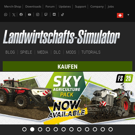
Merch-Shop
Downloads
Forum
Updates
Support
Company
Jobs
BLOG
SPIELE
MEDIA
DLC
MODS
TUTORIALS
KAUFEN