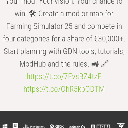
Your mod. Your vision. Your chance to
win! 🛠️ Create a mod or map for
Farming Simulator 25 and compete in
four categories for a share of €30,000+.
Start planning with GDN tools, tutorials,
ModHub and the rules. 🚜 🔗
https://t.co/7FvsBZ4tzF
https://t.co/OhR5kbODTM