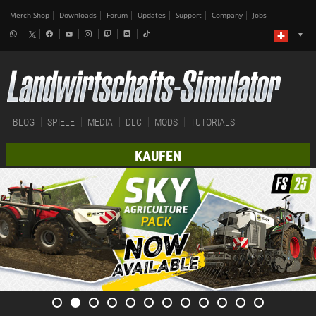
Merch-Shop
Downloads
Forum
Updates
Support
Company
Jobs
BLOG
SPIELE
MEDIA
DLC
MODS
TUTORIALS
KAUFEN