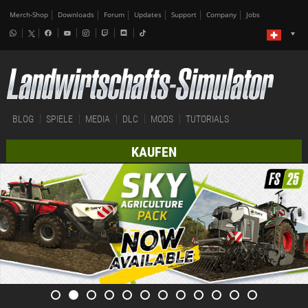
Merch-Shop
Downloads
Forum
Updates
Support
Company
Jobs
BLOG
SPIELE
MEDIA
DLC
MODS
TUTORIALS
KAUFEN