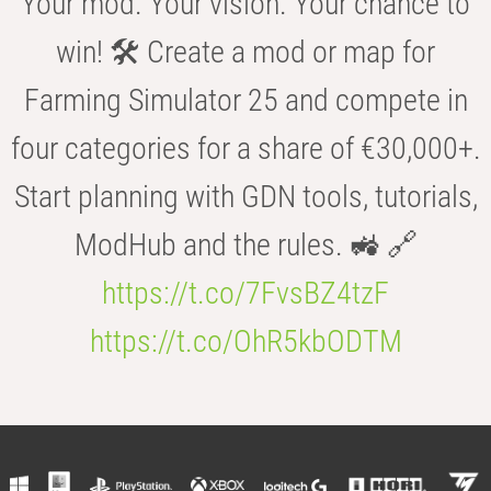
Your mod. Your vision. Your chance to
win! 🛠️ Create a mod or map for
Farming Simulator 25 and compete in
four categories for a share of €30,000+.
Start planning with GDN tools, tutorials,
ModHub and the rules. 🚜 🔗
https://t.co/7FvsBZ4tzF
https://t.co/OhR5kbODTM