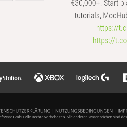
€30,000+. Start pl
tutorials, ModHu
https://t
https://t
TENSCHUTZERKLÄRUNG
|
NUTZUNGSBEDINGUNGEN
|
IMP
ftware GmbH Alle Rechte vorbehalten. Alle anderen Warenzeichen sind das E