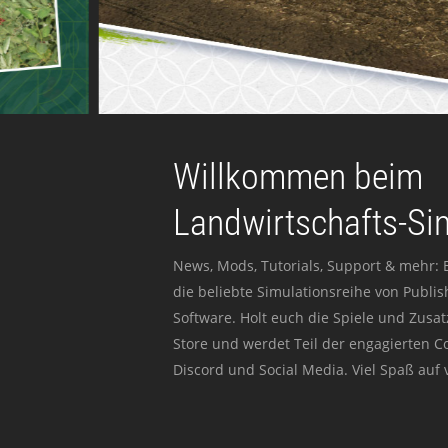
Willkommen beim
Landwirtschafts-Si
News, Mods, Tutorials, Support & mehr: 
die beliebte Simulationsreihe von Publi
Software. Holt euch die Spiele und Zusat
Store und werdet Teil der engagierten 
Discord und Social Media. Viel Spaß auf v