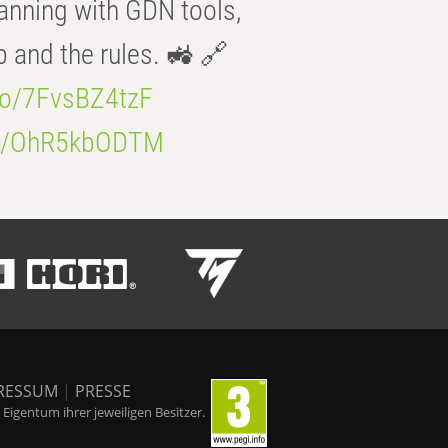
anning with GDN tools,
b and the rules. 🚜 🔗
.co/7FvsBZ4tzF
.co/OhR5kbODTM
RESSUM
|
PRESSE
igentum ihrer jeweiligen Besitzer.