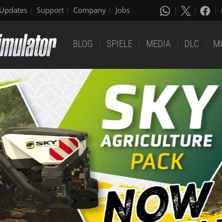
Updates
Support
Company
Jobs
BLOG
SPIELE
MEDIA
DLC
M