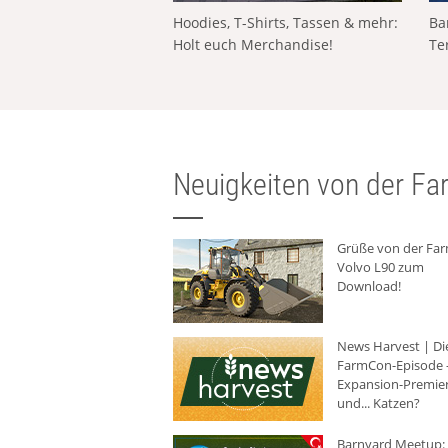
Hoodies, T-Shirts, Tassen & mehr:
Ba
Holt euch Merchandise!
Te
Neuigkeiten von der Far
Grüße von der Fa
Volvo L90 zum
Download!
News Harvest | Di
FarmCon-Episode -
Expansion-Premie
und... Katzen?
Barnyard Meetup: