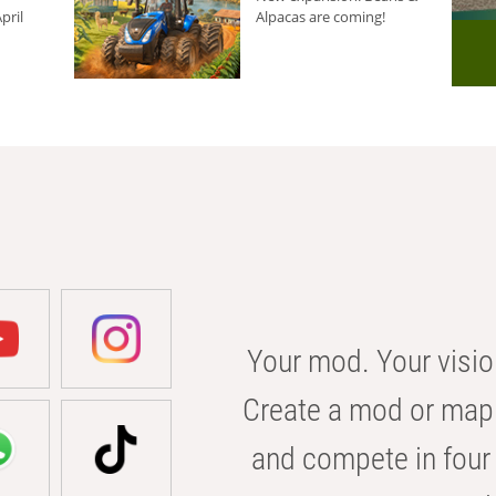
pril
Alpacas are coming!
Your mod. Your visio
Create a mod or map 
and compete in four 