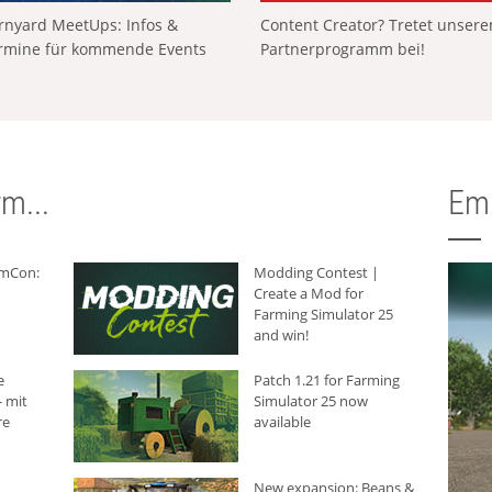
rnyard MeetUps: Infos &
Content Creator? Tretet unser
rmine für kommende Events
Partnerprogramm bei!
m...
Em
rmCon:
Modding Contest |
Create a Mod for
Farming Simulator 25
and win!
e
Patch 1.21 for Farming
 mit
Simulator 25 now
re
available
New expansion: Beans &