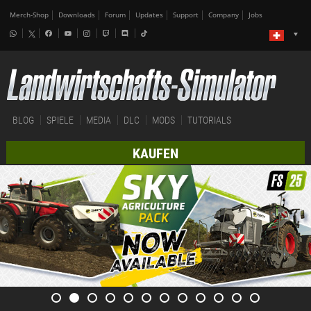
Merch-Shop
Downloads
Forum
Updates
Support
Company
Jobs
BLOG
SPIELE
MEDIA
DLC
MODS
TUTORIALS
KAUFEN