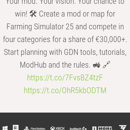
Your mod. Your vision. Your chance to
win! 🛠️ Create a mod or map for
Farming Simulator 25 and compete in
four categories for a share of €30,000+.
Start planning with GDN tools, tutorials,
ModHub and the rules. 🚜 🔗
https://t.co/7FvsBZ4tzF
https://t.co/OhR5kbODTM