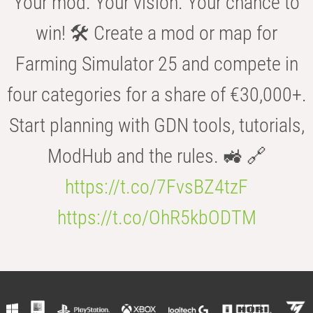
Your mod. Your vision. Your chance to
win! 🛠️ Create a mod or map for
Farming Simulator 25 and compete in
four categories for a share of €30,000+.
Start planning with GDN tools, tutorials,
ModHub and the rules. 🚜 🔗
https://t.co/7FvsBZ4tzF
https://t.co/OhR5kbODTM