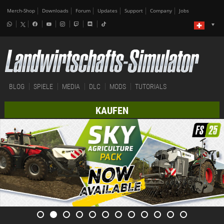
Merch-Shop
Downloads
Forum
Updates
Support
Company
Jobs
BLOG
SPIELE
MEDIA
DLC
MODS
TUTORIALS
KAUFEN