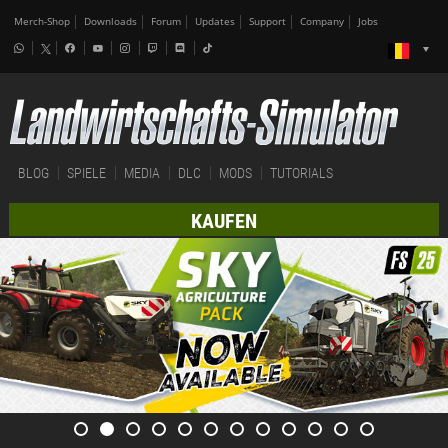
Merch-Shop
Downloads
Forum
Updates
Support
Company
Jobs
BLOG
SPIELE
MEDIA
DLC
MODS
TUTORIALS
KAUFEN