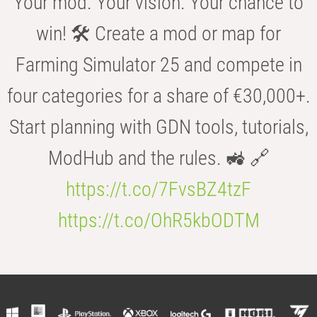
Your mod. Your vision. Your chance to
win! 🛠️ Create a mod or map for
Farming Simulator 25 and compete in
four categories for a share of €30,000+.
Start planning with GDN tools, tutorials,
ModHub and the rules. 🚜 🔗
https://t.co/7FvsBZ4tzF
https://t.co/OhR5kbODTM