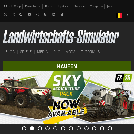
Merch-Shop
Downloads
Forum
Updates
Support
Company
Jobs
BLOG
SPIELE
MEDIA
DLC
MODS
TUTORIALS
KAUFEN