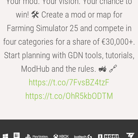
Your mod. Your vision. Your chance to
win! 🛠️ Create a mod or map for
Farming Simulator 25 and compete in
four categories for a share of €30,000+.
Start planning with GDN tools, tutorials,
ModHub and the rules. 🚜 🔗
https://t.co/7FvsBZ4tzF
https://t.co/OhR5kbODTM