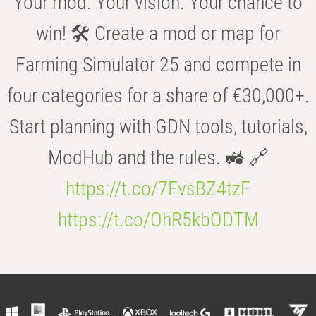
Your mod. Your vision. Your chance to
win! 🛠️ Create a mod or map for
Farming Simulator 25 and compete in
four categories for a share of €30,000+.
Start planning with GDN tools, tutorials,
ModHub and the rules. 🚜 🔗
https://t.co/7FvsBZ4tzF
https://t.co/OhR5kbODTM