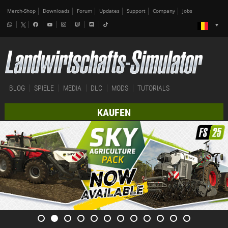
Merch-Shop
Downloads
Forum
Updates
Support
Company
Jobs
BLOG
SPIELE
MEDIA
DLC
MODS
TUTORIALS
KAUFEN