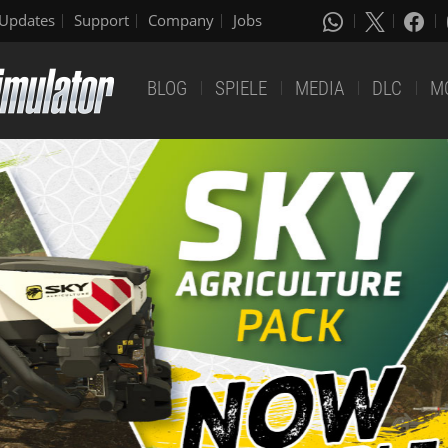
Updates
Support
Company
Jobs
BLOG
SPIELE
MEDIA
DLC
M