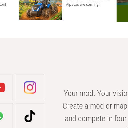
pril
Alpacas are coming!
Your mod. Your visio
Create a mod or map 
and compete in four 