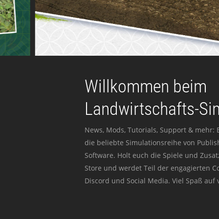
Willkommen beim
Landwirtschafts-Si
News, Mods, Tutorials, Support & mehr: 
die beliebte Simulationsreihe von Publi
Software. Holt euch die Spiele und Zusat
Store und werdet Teil der engagierten 
Discord und Social Media. Viel Spaß auf v