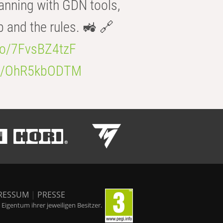
anning with GDN tools,
b and the rules. 🚜 🔗
.co/7FvsBZ4tzF
.co/OhR5kbODTM
RESSUM
|
PRESSE
igentum ihrer jeweiligen Besitzer.