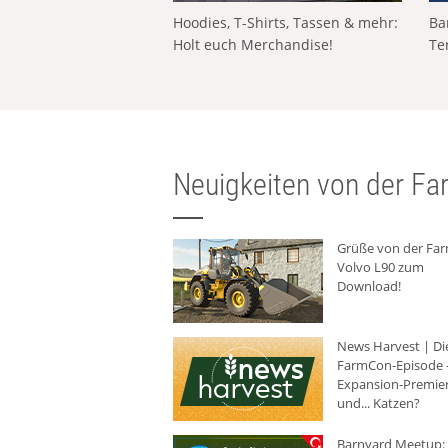
Hoodies, T-Shirts, Tassen & mehr:
Ba
Holt euch Merchandise!
Te
Neuigkeiten von der Far
Grüße von der Fa
Volvo L90 zum
Download!
News Harvest | Di
FarmCon-Episode -
Expansion-Premie
und... Katzen?
Barnyard Meetup: