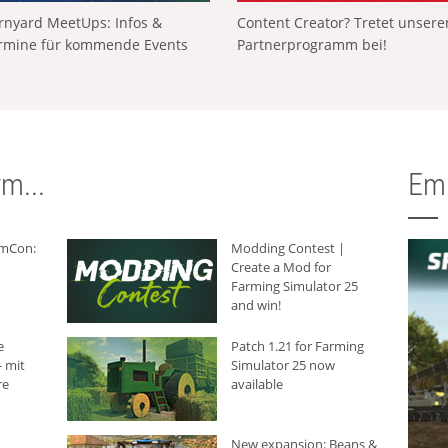
rnyard MeetUps: Infos &
Content Creator? Tretet unser
rmine für kommende Events
Partnerprogramm bei!
m...
Em
rmCon:
Modding Contest |
Create a Mod for
Farming Simulator 25
and win!
e
Patch 1.21 for Farming
 mit
Simulator 25 now
re
available
New expansion: Beans &