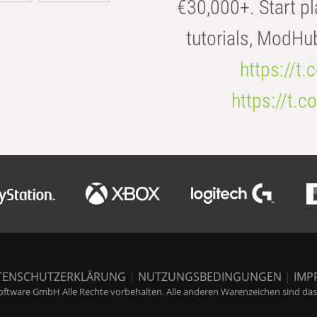
€30,000+. Start pl
tutorials, ModHu
https://t
https://t
TENSCHUTZERKLÄRUNG
|
NUTZUNGSBEDINGUNGEN
|
IMP
ftware GmbH Alle Rechte vorbehalten. Alle anderen Warenzeichen sind das E