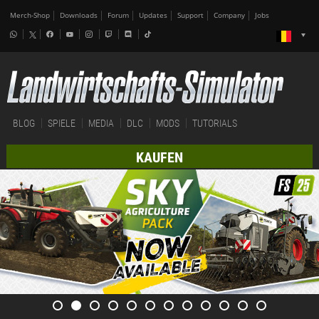
Merch-Shop
Downloads
Forum
Updates
Support
Company
Jobs
BLOG
SPIELE
MEDIA
DLC
MODS
TUTORIALS
KAUFEN