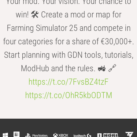
Your mod. Your vision. Your chance to
win! 🛠️ Create a mod or map for
Farming Simulator 25 and compete in
four categories for a share of €30,000+.
Start planning with GDN tools, tutorials,
ModHub and the rules. 🚜 🔗
https://t.co/7FvsBZ4tzF
https://t.co/OhR5kbODTM