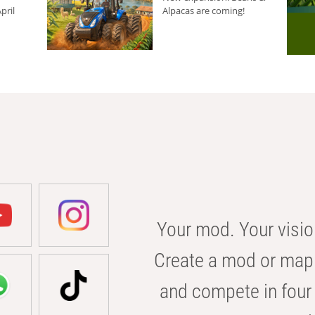
pril
Alpacas are coming!
Your mod. Your visio
Create a mod or map 
and compete in four 