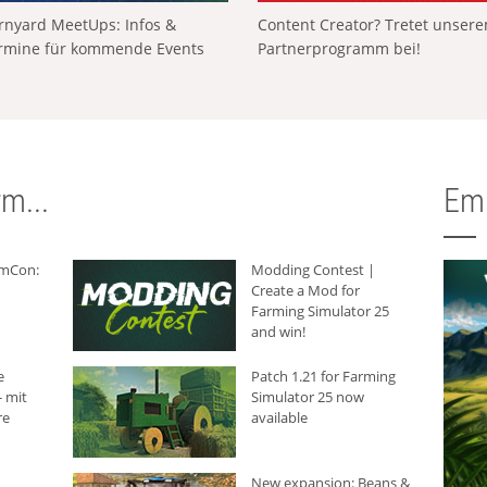
rnyard MeetUps: Infos &
Content Creator? Tretet unser
rmine für kommende Events
Partnerprogramm bei!
m...
Em
rmCon:
Modding Contest |
Create a Mod for
Farming Simulator 25
and win!
e
Patch 1.21 for Farming
 mit
Simulator 25 now
re
available
New expansion: Beans &