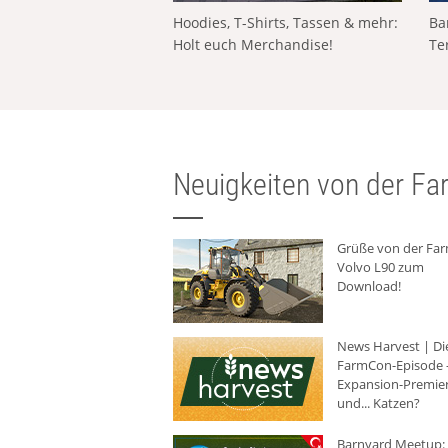
Hoodies, T-Shirts, Tassen & mehr:
Ba
Holt euch Merchandise!
Te
Neuigkeiten von der Far
Grüße von der Fa
Volvo L90 zum
Download!
News Harvest | Di
FarmCon-Episode -
Expansion-Premie
und... Katzen?
Barnyard Meetup: