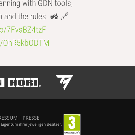
anning with GDN tools,
b and the rules. 🚜 🔗
.co/7FvsBZ4tzF
.co/OhR5kbODTM
RESSUM
|
PRESSE
igentum ihrer jeweiligen Besitzer.