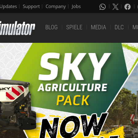
Updates
Support
Company
Jobs
BLOG
SPIELE
MEDIA
DLC
M