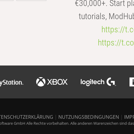
€30,000+. Start pl
tutorials, ModHu
https://t
https://t
TENSCHUTZERKLÄRUNG
|
NUTZUNGSBEDINGUNGEN
|
IMP
ftware GmbH Alle Rechte vorbehalten. Alle anderen Warenzeichen sind das E