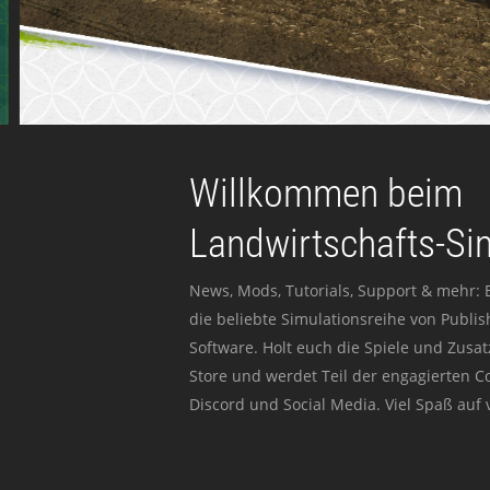
Willkommen beim
Landwirtschafts-Si
News, Mods, Tutorials, Support & mehr: 
die beliebte Simulationsreihe von Publi
Software. Holt euch die Spiele und Zusat
Store und werdet Teil der engagierten 
Discord und Social Media. Viel Spaß auf v