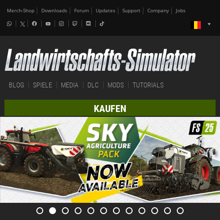
Merch-Shop
Downloads
Forum
Updates
Support
Company
Jobs
BLOG
SPIELE
MEDIA
DLC
MODS
TUTORIALS
KAUFEN