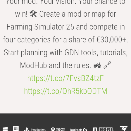
Your mod. Your vision. Your chance to
win! 🛠️ Create a mod or map for
Farming Simulator 25 and compete in
four categories for a share of €30,000+.
Start planning with GDN tools, tutorials,
ModHub and the rules. 🚜 🔗
https://t.co/7FvsBZ4tzF
https://t.co/OhR5kbODTM