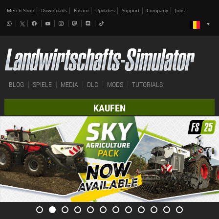
Merch-Shop
Downloads
Forum
Updates
Support
Company
Jobs
BLOG
SPIELE
MEDIA
DLC
MODS
TUTORIALS
KAUFEN