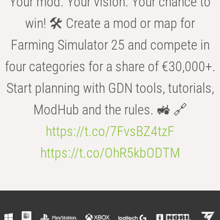
Your mod. Your vision. Your chance to
win! 🛠️ Create a mod or map for
Farming Simulator 25 and compete in
four categories for a share of €30,000+.
Start planning with GDN tools, tutorials,
ModHub and the rules. 🚜 🔗
https://t.co/7FvsBZ4tzF
https://t.co/OhR5kbODTM