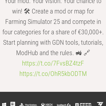
Your mod. Your vision. Your chance to
win! 🛠️ Create a mod or map for
Farming Simulator 25 and compete in
four categories for a share of €30,000+.
Start planning with GDN tools, tutorials,
ModHub and the rules. 🚜 🔗
https://t.co/7FvsBZ4tzF
https://t.co/OhR5kbODTM