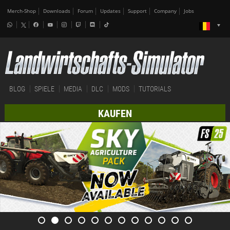
Merch-Shop
Downloads
Forum
Updates
Support
Company
Jobs
BLOG
SPIELE
MEDIA
DLC
MODS
TUTORIALS
KAUFEN