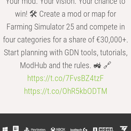
Your mod. Your vision. Your chance to
win! 🛠️ Create a mod or map for
Farming Simulator 25 and compete in
four categories for a share of €30,000+.
Start planning with GDN tools, tutorials,
ModHub and the rules. 🚜 🔗
https://t.co/7FvsBZ4tzF
https://t.co/OhR5kbODTM