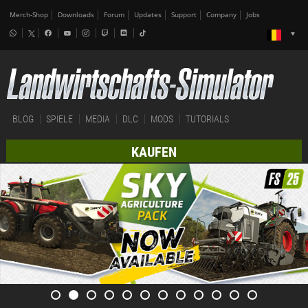
Merch-Shop
Downloads
Forum
Updates
Support
Company
Jobs
BLOG
SPIELE
MEDIA
DLC
MODS
TUTORIALS
KAUFEN