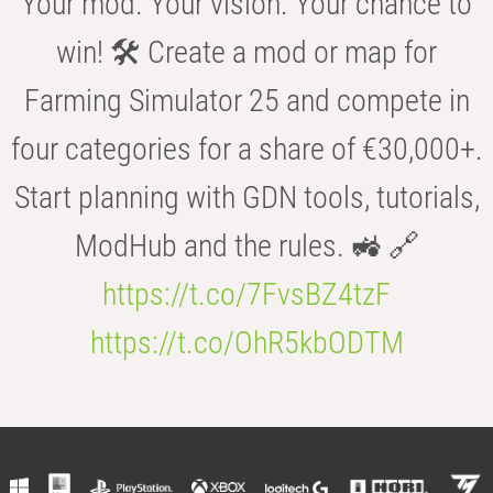
Your mod. Your vision. Your chance to
win! 🛠️ Create a mod or map for
Farming Simulator 25 and compete in
four categories for a share of €30,000+.
Start planning with GDN tools, tutorials,
ModHub and the rules. 🚜 🔗
https://t.co/7FvsBZ4tzF
https://t.co/OhR5kbODTM