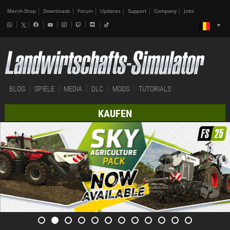
Merch-Shop
Downloads
Forum
Updates
Support
Company
Jobs
BLOG
SPIELE
MEDIA
DLC
MODS
TUTORIALS
KAUFEN