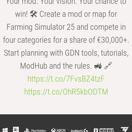
Your mod. Your vision. Your chance to
win! 🛠️ Create a mod or map for
Farming Simulator 25 and compete in
four categories for a share of €30,000+.
Start planning with GDN tools, tutorials,
ModHub and the rules. 🚜 🔗
https://t.co/7FvsBZ4tzF
https://t.co/OhR5kbODTM