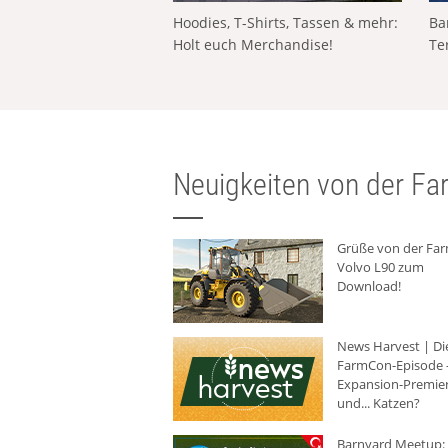
Hoodies, T-Shirts, Tassen & mehr:
Ba
Holt euch Merchandise!
Te
Neuigkeiten von der Far
Grüße von der Fa
Volvo L90 zum
Download!
News Harvest | Di
FarmCon-Episode -
Expansion-Premie
und... Katzen?
Barnyard Meetup: