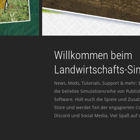
Willkommen beim
Landwirtschafts-Si
News, Mods, Tutorials, Support & mehr: 
die beliebte Simulationsreihe von Publi
Software. Holt euch die Spiele und Zusat
Store und werdet Teil der engagierten 
Discord und Social Media. Viel Spaß auf v