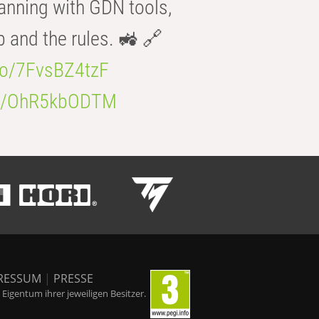
anning with GDN tools,
b and the rules. 🚜 🔗
.co/7FvsBZ4tzF
.co/OhR5kbODTM
RESSUM
|
PRESSE
igentum ihrer jeweiligen Besitzer.