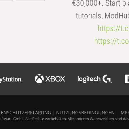
€30,000+. Start pl
tutorials, ModHu
https://t
https://t
TENSCHUTZERKLÄRUNG
|
NUTZUNGSBEDINGUNGEN
|
IMP
ftware GmbH Alle Rechte vorbehalten. Alle anderen Warenzeichen sind das E