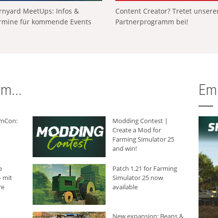
rnyard MeetUps: Infos &
Content Creator? Tretet unser
rmine für kommende Events
Partnerprogramm bei!
m...
Em
rmCon:
Modding Contest |
Create a Mod for
Farming Simulator 25
and win!
e
Patch 1.21 for Farming
 mit
Simulator 25 now
re
available
New expansion: Beans &