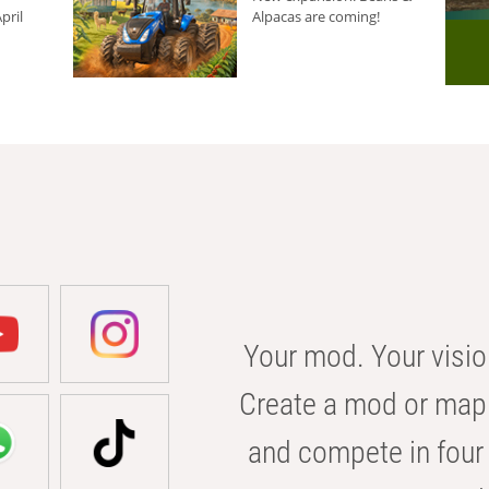
pril
Alpacas are coming!
Your mod. Your visio
Create a mod or map 
and compete in four 