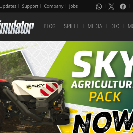
Updates
Support
Company
Jobs
BLOG
SPIELE
MEDIA
DLC
M