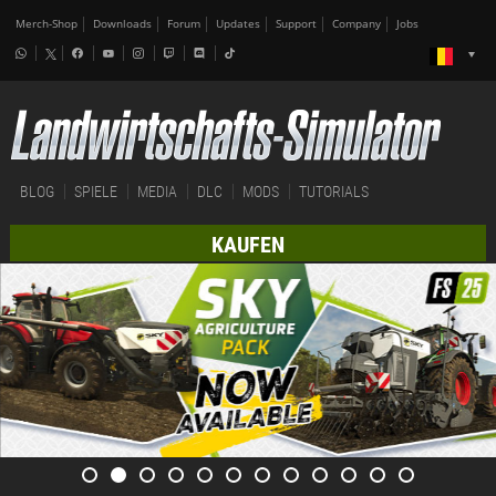
Merch-Shop
Downloads
Forum
Updates
Support
Company
Jobs
BLOG
SPIELE
MEDIA
DLC
MODS
TUTORIALS
KAUFEN