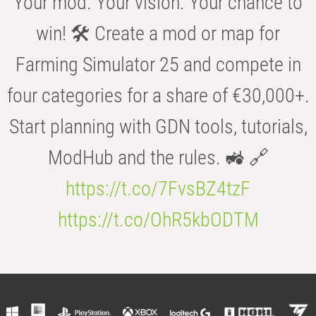
Your mod. Your vision. Your chance to
win! 🛠️ Create a mod or map for
Farming Simulator 25 and compete in
four categories for a share of €30,000+.
Start planning with GDN tools, tutorials,
ModHub and the rules. 🚜 🔗
https://t.co/7FvsBZ4tzF
https://t.co/OhR5kbODTM