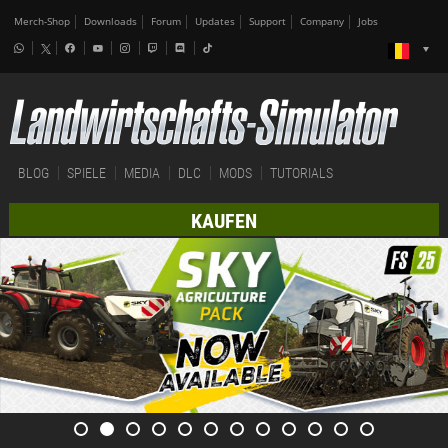
Merch-Shop
Downloads
Forum
Updates
Support
Company
Jobs
BLOG
SPIELE
MEDIA
DLC
MODS
TUTORIALS
KAUFEN