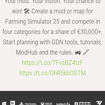
Your mod. Your vision. Your chance to
win! 🛠️ Create a mod or map for
Farming Simulator 25 and compete in
four categories for a share of €30,000+.
Start planning with GDN tools, tutorials,
ModHub and the rules. 🚜 🔗
https://t.co/7FvsBZ4tzF
https://t.co/OhR5kbODTM