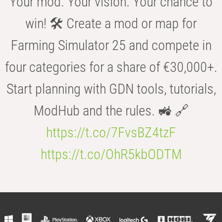
Your mod. Your vision. Your chance to
win! 🛠️ Create a mod or map for
Farming Simulator 25 and compete in
four categories for a share of €30,000+.
Start planning with GDN tools, tutorials,
ModHub and the rules. 🚜 🔗
https://t.co/7FvsBZ4tzF
https://t.co/OhR5kbODTM