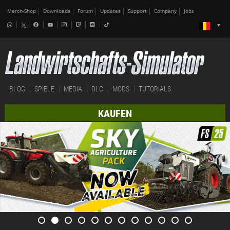
Merch-Shop
Downloads
Forum
Updates
Support
Company
Jobs
BLOG
SPIELE
MEDIA
DLC
MODS
TUTORIALS
KAUFEN