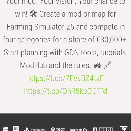
Your mod. Your vision. Your chance to
win! 🛠️ Create a mod or map for
Farming Simulator 25 and compete in
four categories for a share of €30,000+.
Start planning with GDN tools, tutorials,
ModHub and the rules. 🚜 🔗
https://t.co/7FvsBZ4tzF
https://t.co/OhR5kbODTM