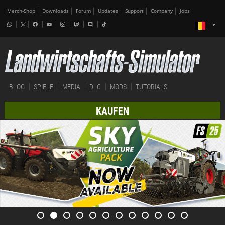
Merch-Shop
Downloads
Forum
Updates
Support
Company
Jobs
BLOG
SPIELE
MEDIA
DLC
MODS
TUTORIALS
KAUFEN