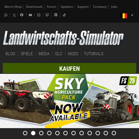
Merch-Shop
Downloads
Forum
Updates
Support
Company
Jobs
BLOG
SPIELE
MEDIA
DLC
MODS
TUTORIALS
KAUFEN