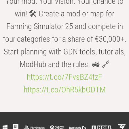
Your mod. Your vision. Your chance to
win! 🛠️ Create a mod or map for
Farming Simulator 25 and compete in
four categories for a share of €30,000+.
Start planning with GDN tools, tutorials,
ModHub and the rules. 🚜 🔗
https://t.co/7FvsBZ4tzF
https://t.co/OhR5kbODTM